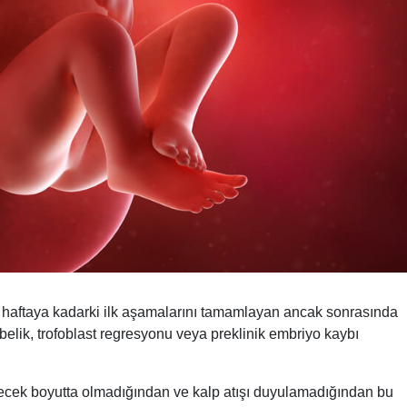
 5 haftaya kadarki ilk aşamalarını tamamlayan ancak sonrasında
elik, trofoblast regresyonu veya preklinik embriyo kaybı
lecek boyutta olmadığından ve kalp atışı duyulamadığından bu