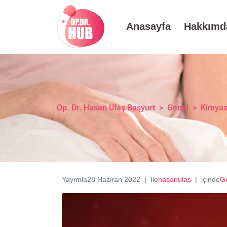
Anasayfa
Hakkımd
Op. Dr. Hasan Ulaş Başyurt
>
Genel
>
Kimyas
Yayımla
28 Haziran 2022
İle
hasanulas
içinde
G