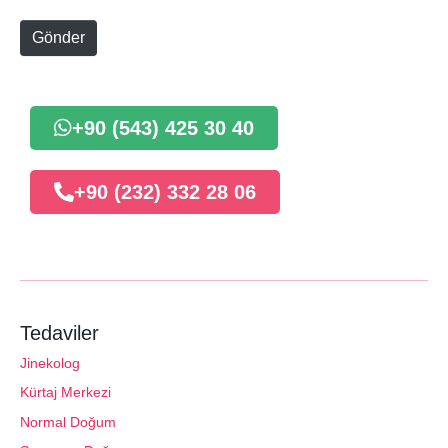
t
e
Gönder
+90 (543) 425 30 40
+90 (232) 332 28 06
Tedaviler
Jinekolog
Kürtaj Merkezi
Normal Doğum