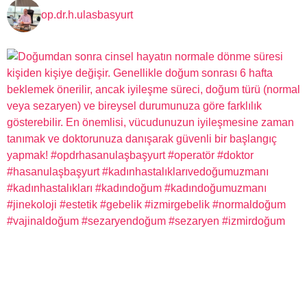
op.dr.h.ulasbasyurt