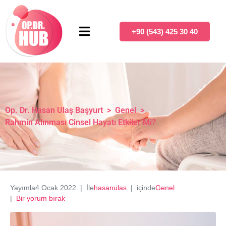
+90 (543) 425 30 40
Op. Dr. Hasan Ulaş Başyurt
>
Genel
>
Rahmin Alınması Cinsel Hayatı Etkiler Mi?
Yayımla
4 Ocak 2022
İle
hasanulas
içinde
Genel
Bir yorum bırak