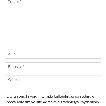
o
r
u
m
*
A
d
*
E
-
p
W
o
e
s
b
t
s
Daha sonraki yorumlarımda kullanılması için adım, e-
a
i
posta adresim ve site adresim bu tarayıcıya kaydedilsin.
*