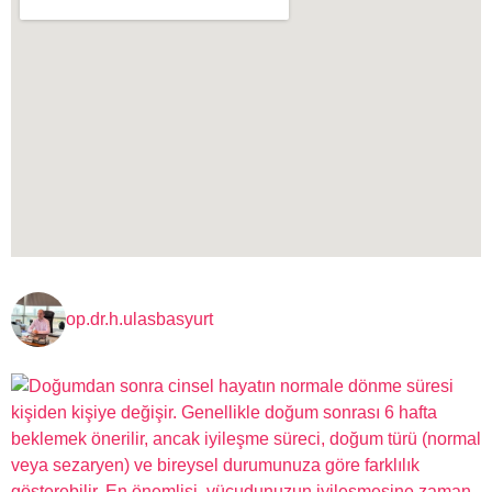
op.dr.h.ulasbasyurt