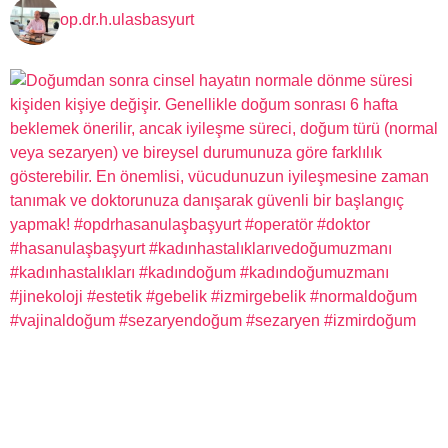
op.dr.h.ulasbasyurt