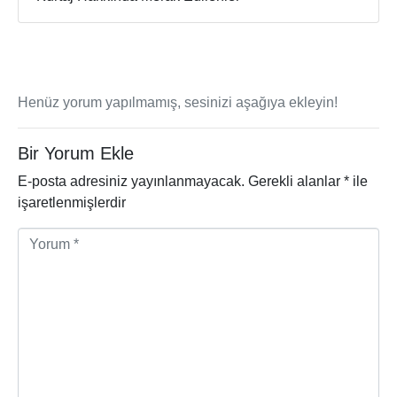
Henüz yorum yapılmamış, sesinizi aşağıya ekleyin!
Bir Yorum Ekle
E-posta adresiniz yayınlanmayacak.
Gerekli alanlar
*
ile
işaretlenmişlerdir
Y
o
r
u
m
*