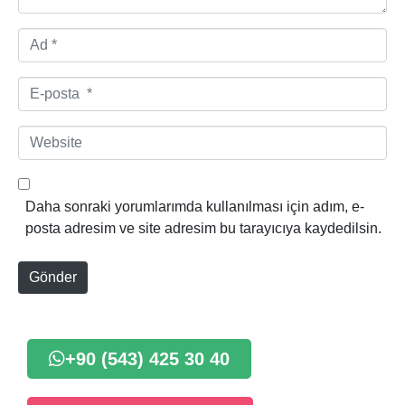
A
d
*
E
-
p
W
o
e
s
b
t
s
Daha sonraki yorumlarımda kullanılması için adım, e-
a
i
posta adresim ve site adresim bu tarayıcıya kaydedilsin.
*
t
e
Gönder
+90 (543) 425 30 40