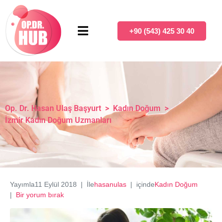
+90 (543) 425 30 40
Op. Dr. Hasan Ulaş Başyurt
>
Kadın Doğum
>
İzmir Kadın Doğum Uzmanları
Yayımla
11 Eylül 2018
İle
hasanulas
içinde
Kadın Doğum
Bir yorum bırak