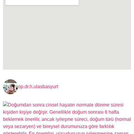
op.dr.h.ulasbasyurt