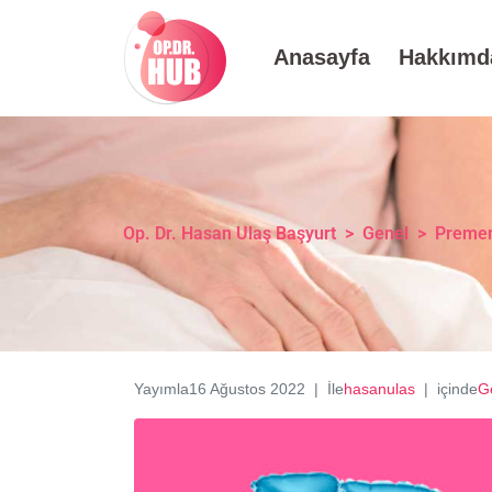
Anasayfa
Hakkımd
Op. Dr. Hasan Ulaş Başyurt
>
Genel
>
Premen
Yayımla
16 Ağustos 2022
İle
hasanulas
içinde
G