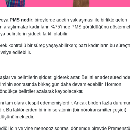
 veya
PMS nedir
; bireylerde adetin yaklaşması ile birlikte gelen
ılan araştırmalar kadınların %75’inde PMS görüldüğünü göstermek
belirtilerin şiddeti farklı olabilir.
erek kontrollü bir süreç yaşayabilirken; bazı kadınların bu süreçt
vsiye edilebilir.
r ve belirtilerin şiddeti giderek artar. Belirtiler adet sürecinde
bitiminin sonrasında birkaç gün daha devam edebilir. Hormon
dükçe belirtiler azalarak kaybolacaktır.
nı tam olarak tespit edememişlerdir. Ancak birden fazla durumu
 Bu faktörlerden birinin seratonin (bir nörotransmitter çeşidi)
düşünülmektedir.
ediği için ve yine menopoz sonrası dönemde bireyde Premenstü