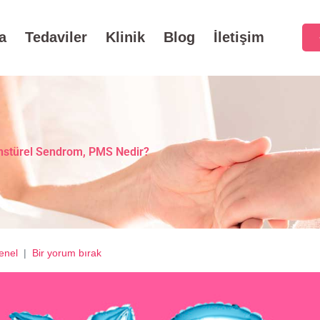
a
Tedaviler
Klinik
Blog
İletişim
stürel Sendrom, PMS Nedir?
enel
Bir yorum bırak