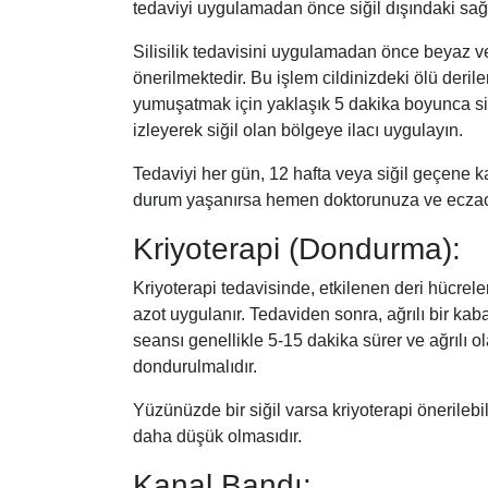
tedaviyi uygulamadan önce siğil dışındaki sağl
Silisilik tedavisini uygulamadan önce beyaz ve
önerilmektedir. Bu işlem cildinizdeki ölü deril
yumuşatmak için yaklaşık 5 dakika boyunca siği
izleyerek siğil olan bölgeye ilacı uygulayın.
Tedaviyi her gün, 12 hafta veya siğil geçene 
durum yaşanırsa hemen doktorunuza ve eczacı
Kriyoterapi (Dondurma):
Kriyoterapi tedavisinde, etkilenen deri hücrel
azot uygulanır. Tedaviden sonra, ağrılı bir kaba
seansı genellikle 5-15 dakika sürer ve ağrılı o
dondurulmalıdır.
Yüzünüzde bir siğil varsa kriyoterapi önerilebi
daha düşük olmasıdır.
Kanal Bandı: