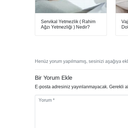
Servikal Yetmezlik ( Rahim
Vaj
Ağzı Yetmezliği ) Nedir?
Dok
Henüz yorum yapılmamış, sesinizi aşağıya ekl
Bir Yorum Ekle
E-posta adresiniz yayınlanmayacak.
Gerekli a
Y
o
r
u
m