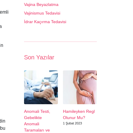
Vajina Beyazlatma
nemli
Vajinismus Tedavisi
İdrar Kaçırma Tedavisi
a
in
Son Yazılar
Anomali Testi,
Hamileyken Regl
Gebelikte
Olunur Mu?
din
Anomali
1 Şubat 2023
 bu
Taramaları ve