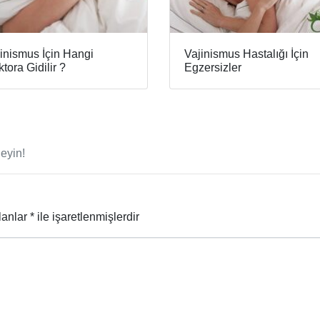
inismus İçin Hangi
Vajinismus Hastalığı İçin
tora Gidilir ?
Egzersizler
eyin!
lanlar
*
ile işaretlenmişlerdir