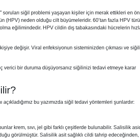
?” soruları siğil problemi yaşayan kişiler için merak ettikleri en ö
nün (HPV) neden olduğu cilt büyümeleridir. 60’tan fazla HPV türü
n olma eğilimindedir. HPV cildin dış tabakasındaki hücrelerin hızl
 kişiye değişir. Viral enfeksiyonun sisteminizden çıkması ve siğil
nç verici bir duruma düşüyorsanız siğilinizi tedavi etmeye karar
lir?
 açıkladığımız bu yazımızda siğil tedavi yöntemleri şunlardır:
bunlar krem, sıvı, jel gibi farklı çeşitlerde bulunabilir. Salisilik asi
lduğu görülmüştür. Salisilik asit sağlıklı cildi tahrip edeceğinden,