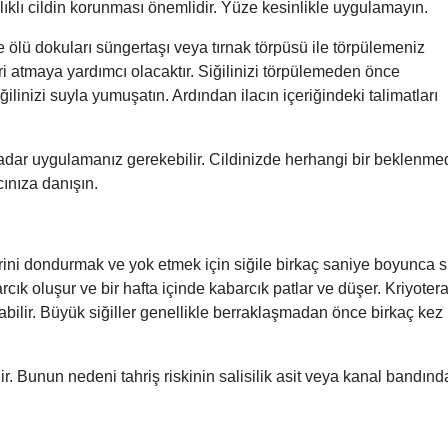
ıklı cildin korunması önemlidir. Yüze kesinlikle uygulamayın.
 ölü dokuları süngertaşı veya tırnak törpüsü ile törpülemeniz
eri atmaya yardımcı olacaktır. Siğilinizi törpülemeden önce
linizi suyla yumuşatın. Ardından ilacın içeriğindeki talimatları
kadar uygulamanız gerekebilir. Cildinizde herhangi bir beklenme
nıza danışın.
erini dondurmak ve yok etmek için siğile birkaç saniye boyunca s
rcık oluşur ve bir hafta içinde kabarcık patlar ve düşer. Kriyoter
labilir. Büyük siğiller genellikle berraklaşmadan önce birkaç kez
lir. Bunun nedeni tahriş riskinin salisilik asit veya kanal bandın