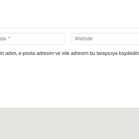
W
e
b
n adım, e-posta adresim ve site adresim bu tarayıcıya kaydedils
s
i
t
e