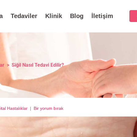
a
Tedaviler
Klinik
Blog
İletişim
lar
>
Siğil Nasıl Tedavi Edilir?
tal Hastalıklar
Bir yorum bırak