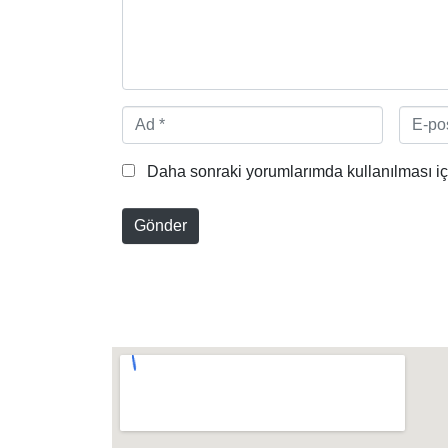
*
A
E
d
-
*
p
Daha sonraki yorumlarımda kullanılması içi
o
s
Gönder
t
a
*