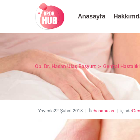
Anasayfa
Hakkımd
Op. Dr. Hasan Ulaş Başyurt
>
Genital Hastalık
Yayımla
22 Şubat 2018
İle
hasanulas
içinde
Geni