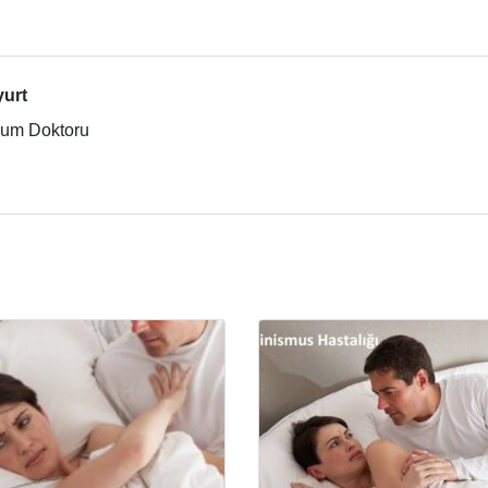
yurt
ğum Doktoru