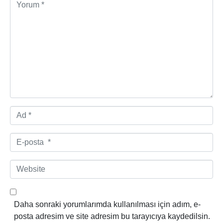
Y
o
r
u
m
*
A
d
*
E
-
p
W
o
e
s
b
t
s
Daha sonraki yorumlarımda kullanılması için adım, e-
a
i
posta adresim ve site adresim bu tarayıcıya kaydedilsin.
*