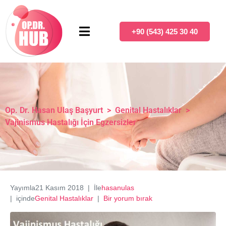
+90 (543) 425 30 40
Op. Dr. Hasan Ulaş Başyurt
>
Genital Hastalıklar
>
Vajinismus Hastalığı İçin Egzersizler
Yayımla
21 Kasım 2018
İle
hasanulas
içinde
Genital Hastalıklar
Bir yorum bırak