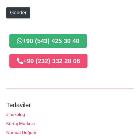
t
e
Gönder
+90 (543) 425 30 40
+90 (232) 332 28 06
Tedaviler
Jinekolog
Kürtaj Merkezi
Normal Doğum