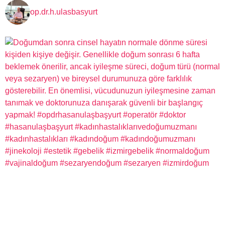
op.dr.h.ulasbasyurt