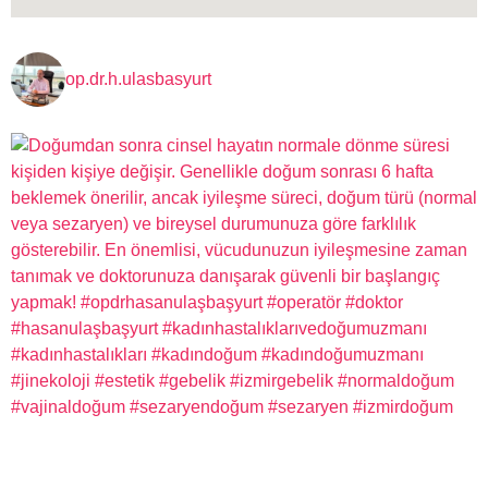
op.dr.h.ulasbasyurt