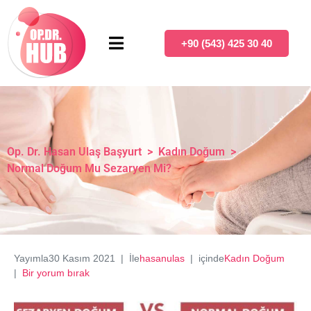
+90 (543) 425 30 40
Op. Dr. Hasan Ulaş Başyurt
>
Kadın Doğum
>
Normal Doğum Mu Sezaryen Mi?
Yayımla
30 Kasım 2021
İle
hasanulas
içinde
Kadın Doğum
Bir yorum bırak