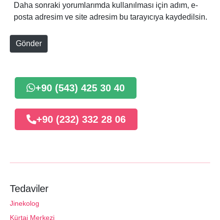
s
Daha sonraki yorumlarımda kullanılması için adım, e-
a
i
posta adresim ve site adresim bu tarayıcıya kaydedilsin.
*
t
e
Gönder
+90 (543) 425 30 40
+90 (232) 332 28 06
Tedaviler
Jinekolog
Kürtaj Merkezi