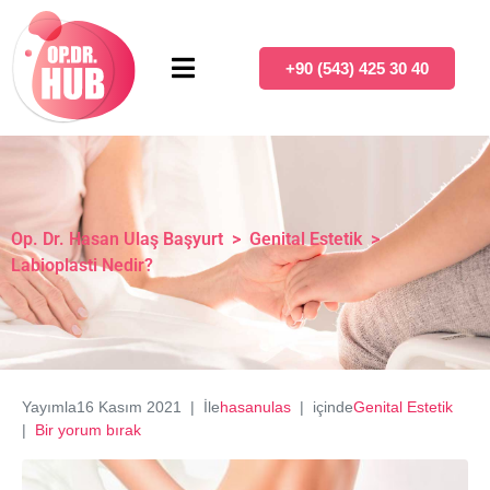
+90 (543) 425 30 40
Op. Dr. Hasan Ulaş Başyurt
>
Genital Estetik
>
Labioplasti Nedir?
Yayımla
16 Kasım 2021
İle
hasanulas
içinde
Genital Estetik
Bir yorum bırak