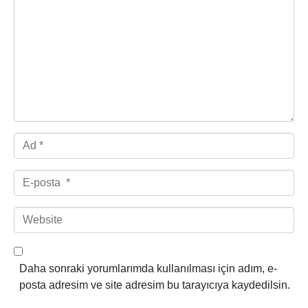
o
r
u
m
*
A
d
*
E
-
p
W
o
e
s
b
t
s
Daha sonraki yorumlarımda kullanılması için adım, e-
a
i
posta adresim ve site adresim bu tarayıcıya kaydedilsin.
*
t