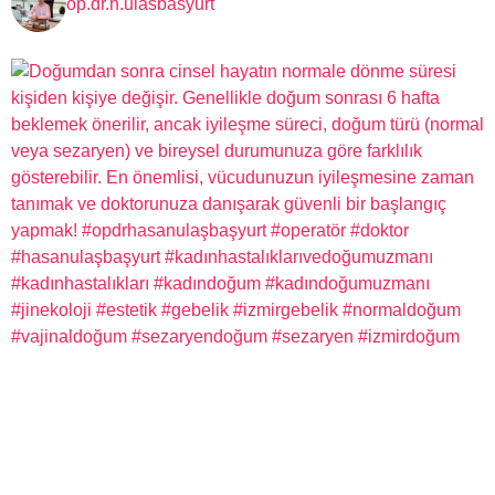
op.dr.h.ulasbasyurt