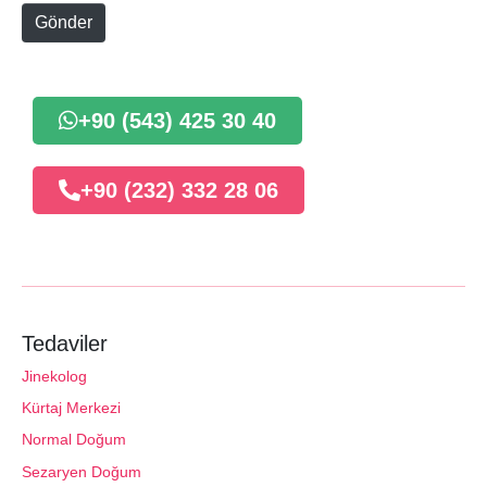
e
Gönder
+90 (543) 425 30 40
+90 (232) 332 28 06
Tedaviler
Jinekolog
Kürtaj Merkezi
Normal Doğum
Sezaryen Doğum