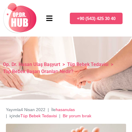
+90 (543) 425 30 40
Op. Dr. Hasan Ulaş Başyurt
>
Tüp Bebek Tedavisi
>
Tüp Bebek Başarı Oranları Nedir?
Yayımla
4 Nisan 2022
İle
hasanulas
içinde
Tüp Bebek Tedavisi
Bir yorum bırak