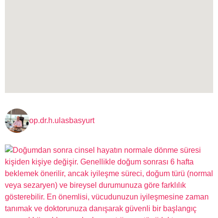
op.dr.h.ulasbasyurt