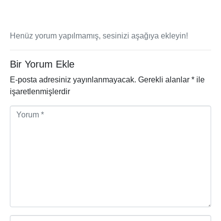
Henüz yorum yapılmamış, sesinizi aşağıya ekleyin!
Bir Yorum Ekle
E-posta adresiniz yayınlanmayacak.
Gerekli alanlar
*
ile
işaretlenmişlerdir
Y
o
r
u
m
*
A