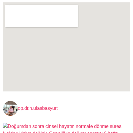
op.dr.h.ulasbasyurt