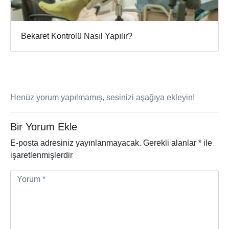
Bekaret Kontrolü Nasıl Yapılır?
Henüz yorum yapılmamış, sesinizi aşağıya ekleyin!
Bir Yorum Ekle
E-posta adresiniz yayınlanmayacak.
Gerekli alanlar
*
ile
işaretlenmişlerdir
Y
o
r
u
m