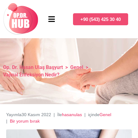
+90 (543) 425 30 40
Op. Dr. Hasan Ulaş Başyurt
>
Genel
>
Vajinal Enfeksiyon Nedir?
Yayımla
30 Kasım 2022
İle
hasanulas
içinde
Genel
Bir yorum bırak