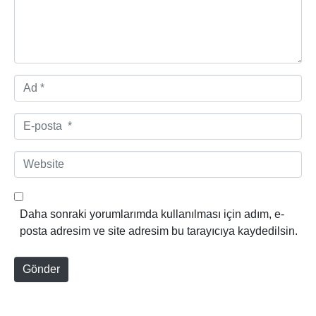
*
A
d
*
E
-
p
W
o
e
s
b
t
s
Daha sonraki yorumlarımda kullanılması için adım, e-
a
i
posta adresim ve site adresim bu tarayıcıya kaydedilsin.
*
t
e
Gönder