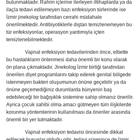
bulunmaktadır. Rahim içlerine ilerleyen iltihaplarda ya da
ilaçla tedavi edilemeyen bazı enfeksiyon türlerinde ise
İzmir jinekolog tarafından cerrahi müdahale
önerilmektedir. Antibiyotiklerle dıştan temizlenemeyen bu
tür enfeksiyonlar, operasyon yardımıyla içten
temizlenebilmektedir.
Vajinal enfeksiyon tedavilerinden önce, elbette
bu hastalıkların önlenmesi daha önemli bir konu olarak
ön plana çıkmaktadır. Jinekolog İzmir birliği tarafından
önerilen diyet programlarını takip ederek genital bölgede
istenmeyen bakteri oluşumunun önüne geçebilir ya da
önüne geçemediğiniz durumlarda bünyenin baş
edebileceği bir bağışıklık sistemine sahip olmanız önerilir.
Ayrıca çocuk sahibi olma amacı gütmeyen tüm ilişkilerde
korunma yöntemlerinin kullanılması da öneriler arasında
önemli bir yer tutmaktadır.
Vajinal enfeksiyon tedavisi öncesinde dikkat
edilecek hususlar olduğu gibi, tedavi süresince de İzmir