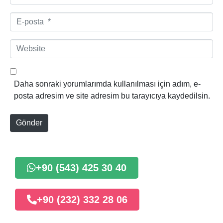
d
*
E
-
p
W
o
e
s
b
t
s
Daha sonraki yorumlarımda kullanılması için adım, e-
a
i
posta adresim ve site adresim bu tarayıcıya kaydedilsin.
*
t
e
Gönder
+90 (543) 425 30 40
+90 (232) 332 28 06