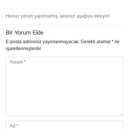
Henüz yorum yapılmamış, sesinizi aşağıya ekleyin!
Bir Yorum Ekle
E-posta adresiniz yayınlanmayacak.
Gerekli alanlar
*
ile
işaretlenmişlerdir
Y
o
r
u
m
*
A