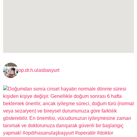
op.dr.h.ulasbasyurt