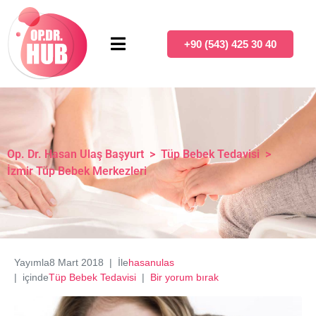
+90 (543) 425 30 40
Op. Dr. Hasan Ulaş Başyurt
>
Tüp Bebek Tedavisi
>
İzmir Tüp Bebek Merkezleri
Yayımla
8 Mart 2018
İle
hasanulas
içinde
Tüp Bebek Tedavisi
Bir yorum bırak