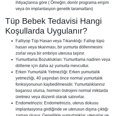
ihtiyaçlarına göre ( Örneğin; donör programa erişim
veya ön implantasyon genetik tarama/tanı)
Tüp Bebek Tedavisi Hangi
Koşullarda Uygulanır?
Falliyop Tüp Hasarı veya Tıkanıklığı: Fallop tüpü
hasarı veya tıkanması, bir yumurta döllenmesini
zorlar veya bir embriyo uterusa taşınır.
Yumurtlama Bozuklukları: Yumurtlama nadiren veya
dölleme için daha az yumurta mevcuttur.
Erken Yumurtalık Yetmezliği: Erken yumurtalık
yetmezliği, 40 yaşından önce normal yumurtalık
fonksiyonunun kaybedilmesidir. Yumurtalıklarınız
başarısız olursa, hormon östrojeni normal miktarda
üretmez veya düzenli olarak salınırlar.
Endometriozis: Endometriozis, uterus dokusu
implantasyona girdiğinde ve uterusun dışına çıktığı
zaman oluşur. Genellikle yumurtalıklar, uteruslar ve