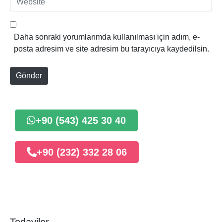
o
e
s
b
t
s
Daha sonraki yorumlarımda kullanılması için adım, e-
a
i
posta adresim ve site adresim bu tarayıcıya kaydedilsin.
*
t
e
Gönder
+90 (543) 425 30 40
+90 (232) 332 28 06
Tedaviler