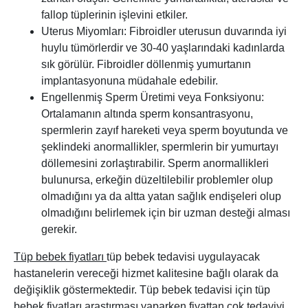
fallop tüplerinin işlevini etkiler.
Uterus Miyomları: Fibroidler uterusun duvarında iyi
huylu tümörlerdir ve 30-40 yaşlarındaki kadınlarda
sık görülür. Fibroidler döllenmiş yumurtanın
implantasyonuna müdahale edebilir.
Engellenmiş Sperm Üretimi veya Fonksiyonu:
Ortalamanın altında sperm konsantrasyonu,
spermlerin zayıf hareketi veya sperm boyutunda ve
şeklindeki anormallikler, spermlerin bir yumurtayı
döllemesini zorlaştırabilir. Sperm anormallikleri
bulunursa, erkeğin düzeltilebilir problemler olup
olmadığını ya da altta yatan sağlık endişeleri olup
olmadığını belirlemek için bir uzman desteği alması
gerekir.
Tüp bebek fiyatları
tüp bebek tedavisi uygulayacak
hastanelerin vereceği hizmet kalitesine bağlı olarak da
değişiklik göstermektedir. Tüp bebek tedavisi için tüp
bebek fiyatları araştırması yaparken fiyattan çok tedaviyi