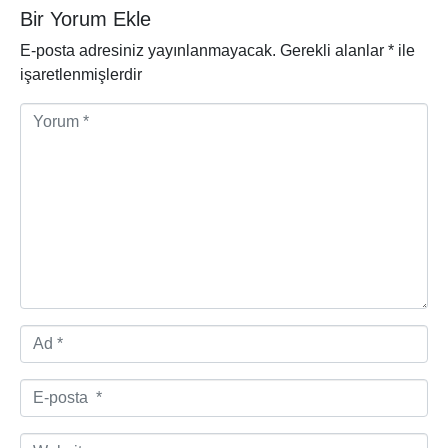
Bir Yorum Ekle
E-posta adresiniz yayınlanmayacak.
Gerekli alanlar
*
ile
işaretlenmişlerdir
Y
o
r
u
m
*
A
d
*
E
-
p
W