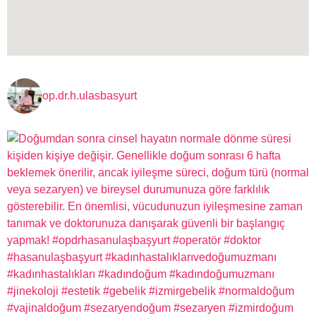
op.dr.h.ulasbasyurt