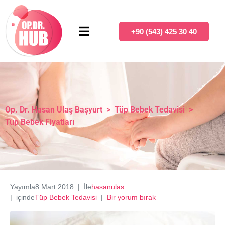
+90 (543) 425 30 40
Op. Dr. Hasan Ulaş Başyurt
>
Tüp Bebek Tedavisi
>
Tüp Bebek Fiyatları
Yayımla
8 Mart 2018
İle
hasanulas
içinde
Tüp Bebek Tedavisi
Bir yorum bırak