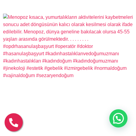
Op. Dr. Hasan Ulaş Başyurt
Merhaba,
Size nasıl yardımcı olabiliriz?
Gönder