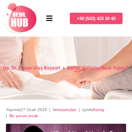
+90 (543) 425 30 40
Op. Dr. Hasan Ulaş Başyurt
>
Kürtaj
>
Kürtaj Nasıl Yapılır?
Yayımla
27 Ocak 2018
İle
hasanulas
içinde
Kürtaj
Bir yorum bırak