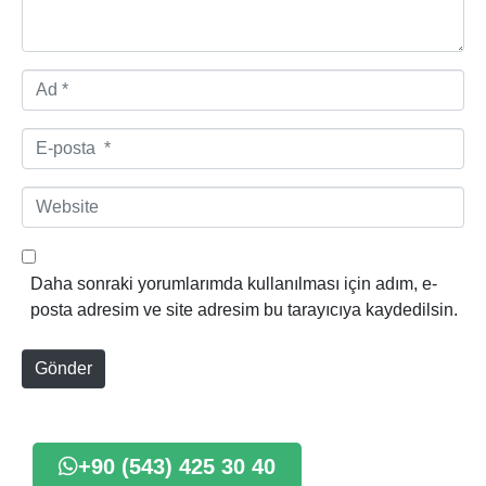
A
d
*
E
-
p
W
o
e
s
b
t
s
Daha sonraki yorumlarımda kullanılması için adım, e-
a
i
posta adresim ve site adresim bu tarayıcıya kaydedilsin.
*
t
e
Gönder
+90 (543) 425 30 40