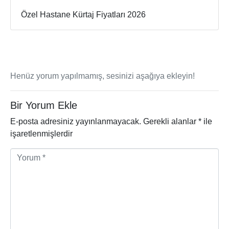
Özel Hastane Kürtaj Fiyatları 2026
Henüz yorum yapılmamış, sesinizi aşağıya ekleyin!
Bir Yorum Ekle
E-posta adresiniz yayınlanmayacak.
Gerekli alanlar
*
ile
işaretlenmişlerdir
Y
o
r
u
m
*