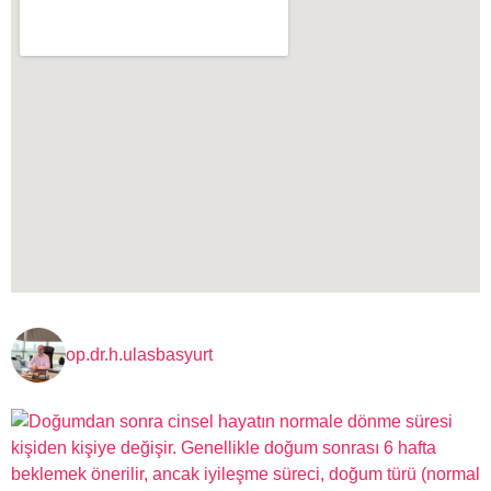
op.dr.h.ulasbasyurt