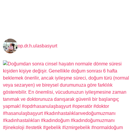
op.dr.h.ulasbasyurt