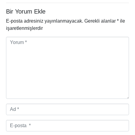
Bir Yorum Ekle
E-posta adresiniz yayınlanmayacak.
Gerekli alanlar
*
ile
işaretlenmişlerdir
Y
o
r
u
m
*
A
d
*
E
-