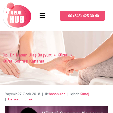
+90 (543) 425 30 40
Op. Dr. Hasan Ulaş Başyurt
>
Kürtaj
>
Kürtaj Sonrası Kanama
Yayımla
27 Ocak 2018
İle
hasanulas
içinde
Kürtaj
Bir yorum bırak