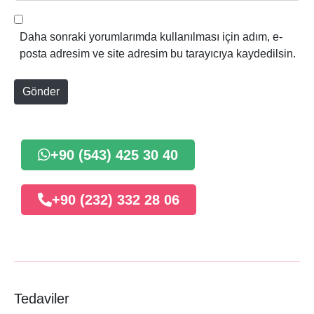
s
b
t
s
Daha sonraki yorumlarımda kullanılması için adım, e-
a
i
posta adresim ve site adresim bu tarayıcıya kaydedilsin.
*
t
e
Gönder
+90 (543) 425 30 40
+90 (232) 332 28 06
Tedaviler