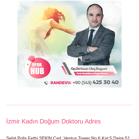
İzmir Kadın Doğum Doktoru Adres
Şehit Polis Fethi SEKİN Cad. Ventus Tower No:6 Kat:5 Daire:51