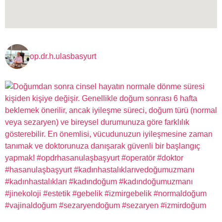
op.dr.h.ulasbasyurt