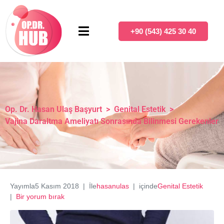
+90 (543) 425 30 40
Op. Dr. Hasan Ulaş Başyurt
>
Genital Estetik
>
Vajina Daraltma Ameliyatı Sonrasında Bilinmesi Gerekenler
Yayımla
5 Kasım 2018
İle
hasanulas
içinde
Genital Estetik
Bir yorum bırak