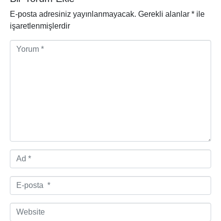
E-posta adresiniz yayınlanmayacak.
Gerekli alanlar
*
ile
işaretlenmişlerdir
Y
o
r
u
m
*
A
d
*
E
-
p
W
o
e