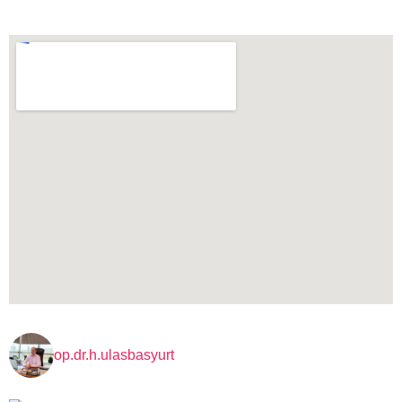
op.dr.h.ulasbasyurt