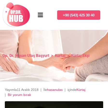
+90 (543) 425 30 40
Op. Dr. Hasan Ulaş Başyurt
>
Kürtaj
>
Kürtaj Ekşi
Yayımla
11 Aralık 2018
İle
hasanulas
içinde
Kürtaj
Bir yorum bırak