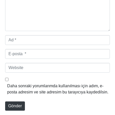
m
*
A
d
*
E
-
p
W
o
e
s
b
t
s
Daha sonraki yorumlarımda kullanılması için adım, e-
a
i
posta adresim ve site adresim bu tarayıcıya kaydedilsin.
*
t
e
Gönder