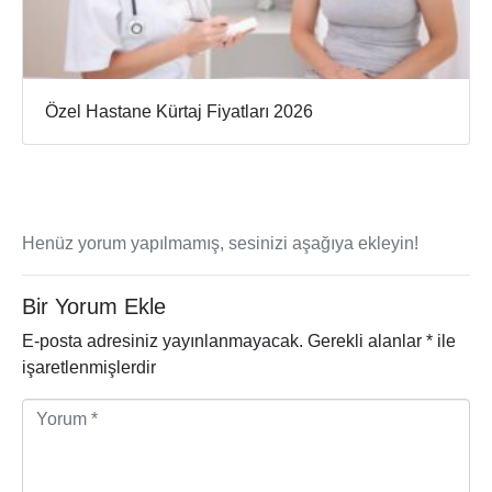
Özel Hastane Kürtaj Fiyatları 2026
Henüz yorum yapılmamış, sesinizi aşağıya ekleyin!
Bir Yorum Ekle
E-posta adresiniz yayınlanmayacak.
Gerekli alanlar
*
ile
işaretlenmişlerdir
Y
o
r
u