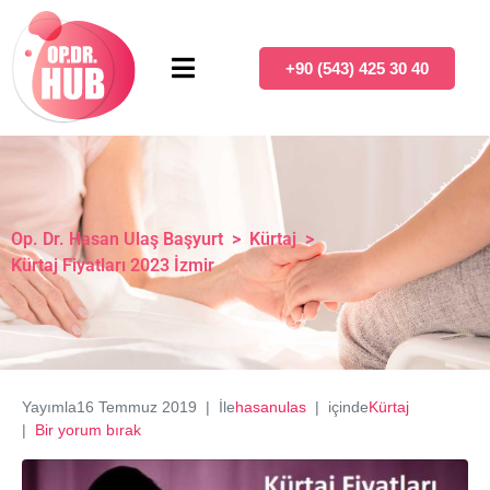
+90 (543) 425 30 40
Op. Dr. Hasan Ulaş Başyurt
>
Kürtaj
>
Kürtaj Fiyatları 2023 İzmir
Yayımla
16 Temmuz 2019
İle
hasanulas
içinde
Kürtaj
Bir yorum bırak