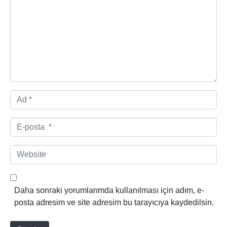
r
u
m
*
A
d
*
E
-
p
W
o
e
s
b
t
s
Daha sonraki yorumlarımda kullanılması için adım, e-
a
i
posta adresim ve site adresim bu tarayıcıya kaydedilsin.
*
t
e