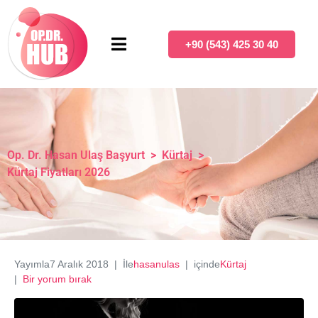
+90 (543) 425 30 40
Op. Dr. Hasan Ulaş Başyurt
>
Kürtaj
>
Kürtaj Fiyatları 2026
Yayımla
7 Aralık 2018
İle
hasanulas
içinde
Kürtaj
Bir yorum bırak