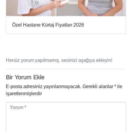
Özel Hastane Kürtaj Fiyatları 2026
Henüz yorum yapılmamış, sesinizi aşağıya ekleyin!
Bir Yorum Ekle
E-posta adresiniz yayınlanmayacak.
Gerekli alanlar
*
ile
işaretlenmişlerdir
Y
o
r
u