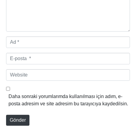
m
*
A
d
*
E
-
p
W
o
e
s
b
t
s
Daha sonraki yorumlarımda kullanılması için adım, e-
a
i
posta adresim ve site adresim bu tarayıcıya kaydedilsin.
*
t
e
Gönder