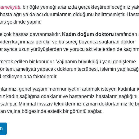
 ameliyatı
, bir öğle yemeği aranızda gerçekleştirebileceğiniz yak
 hasta ağrı ya da acı durumlarının olduğunu belirtmemiştir. Hast
ns şeklinde yapılır.
ye çok hassas davranmalıdır.
Kadın doğum doktoru
tarafından
lişkiden kaçınması gerekir ve bu süreç boyunca sağlanan doktor
lar ayrıca uzun yürüyüşlerden ve yorucu aktivitelerden de kaçınma
 merak edilen bir konudur. Vajinanın büyüklüğü yani genişleme
ntem, ameliyatı yapacak doktorun tecrübesi, işlemin yapılacağ
 etkileyen ana faktörlerdir.
rımız, genel yaşam memnuniyetini artırmak isteyen kadınlar i
mız kadın sağlığına odaklanır ve hastanemiz hastaların sağlığını
sahiptir. Minimal invaziv tekniklerimiz uzman doktorlarımız ile bi
an vajina bölgesinde estetik bir görüntü sağlar.
In