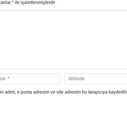
lanlar
*
ile işaretlenmişlerdir
W
e
b
n adım, e-posta adresim ve site adresim bu tarayıcıya kaydedils
s
i
t
e