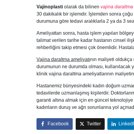
Vajinoplasti
olarak da bilinen
vajina daraltma
30 dakikalık bir işlemdir. İşlemden sonra çoğu
durumuna göre tedavi aralıklarla 2 ya da 3 sea
Ameliyattan sonra, hasta işlem yapılan bölge
talimat verilen tarihe kadar hastanın cinsel i
rehberliğini takip etmesi çok önemlidir. Hasta
Vajina daraltma ameliyatı
nın maliyeti oldukça
durumunun ne durumda olması, kullanılacak yö
klinik vajina daraltma ameliyatlarının maliyetini
Hastanemiz bünyesindeki kadın doğum uzmanla
tedavilerde uzmanlaşmış kişilerdir. Doktorları
garanti altına almak için en güncel teknolojiye 
kadınların duruş ve ağrı sorunlarına yol açmad
Facebook
Twitter
Linked