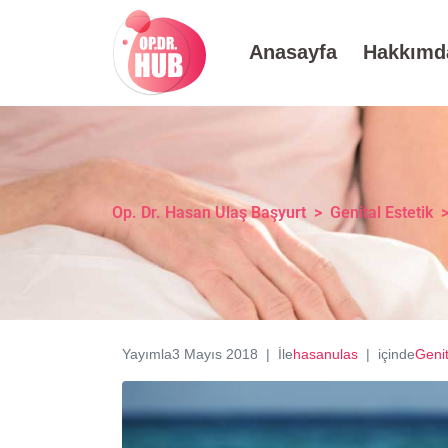
Anasayfa
Hakkımd
Op. Dr. Hasan Ulaş Başyurt
>
Genital Estetik
Yayımla
3 Mayıs 2018
İle
hasanulas
içinde
Genit