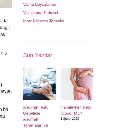
Vajina Beyazlatma
Vajinismus Tedavisi
a da
İdrar Kaçırma Tedavisi
 bağlı
rak
 dış
Son Yazılar
iş
lmayan
Anomali Testi,
Hamileyken Regl
n bir
Gebelikte
Olunur Mu?
unu
Anomali
1 Şubat 2023
Taramaları ve