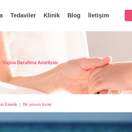
a
Tedaviler
Klinik
Blog
İletişim
>
Vajina Daraltma Ameliyatı
al Estetik
Bir yorum bırak