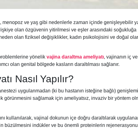
, menopoz ve yaş gibi nedenlerle zaman içinde genişleyebilir y
ilişkiye olan özgüvenin yitirilmesi ve eşler arasındaki soğukluğa
eden olan fiziksel değişiklikler, kadın psikolojisini ve doğal ola
problemlerine yönelik
vajina daraltma ameliyatı
, vajinanın iç ve
mcı olan genital bölgede kasların daraltılması sağlanır.
tı Nasıl Yapılır?
 anestezi uygulanmadan (ki bu hastanın isteğine bağlı) genişlem
ik görünmesini sağlamak için ameliyatsız, invaziv bir yöntem o
ışını kullanılarak, vajinal dokunun içe doğru daraltılarak uygulana
tinin büzülmesini indükler ve bu önemli proteinlerin rejenerasyon