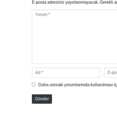
E-posta adresiniz yayınlanmayacak.
Gerekli a
Y
o
r
u
m
*
A
E
d
-
*
p
Daha sonraki yorumlarımda kullanılması içi
o
s
Gönder
t
a
*